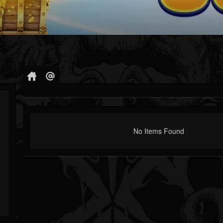
No Items Found