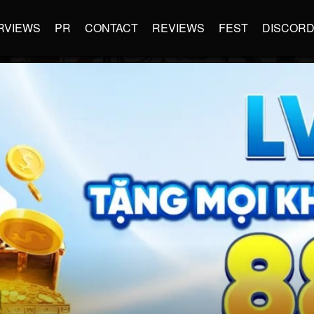
RVIEWS
PR
CONTACT
REVIEWS
FEST
DISCOR
M