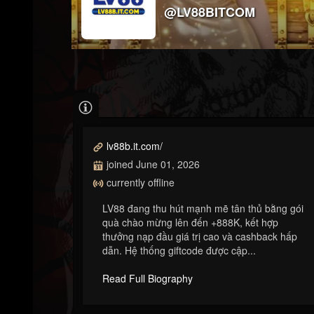
@LV88BITCOM
lv88b.it.com/
joined June 01, 2026
currently offline
LV88 đang thu hút mạnh mẽ tân thủ bằng gói
quà chào mừng lên đến +888K, kết hợp
thưởng nạp đầu giá trị cao và cashback hấp
dẫn. Hệ thống giftcode được cập...
Read Full Biography