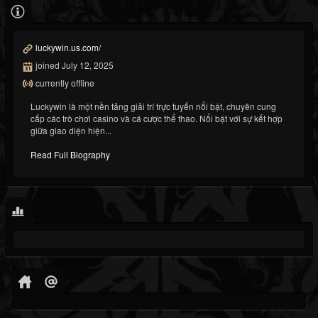
luckywin.us.com/
joined July 12, 2025
currently offline
Luckywin là một nền tảng giải trí trực tuyến nổi bật, chuyên cung
cấp các trò chơi casino và cá cược thể thao. Nổi bật với sự kết hợp
giữa giao diện hiện...
Read Full Biography