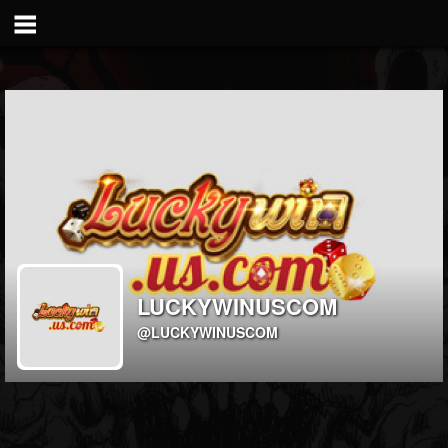
LUCKYWINUSCOM
@LUCKYWINUSCOM