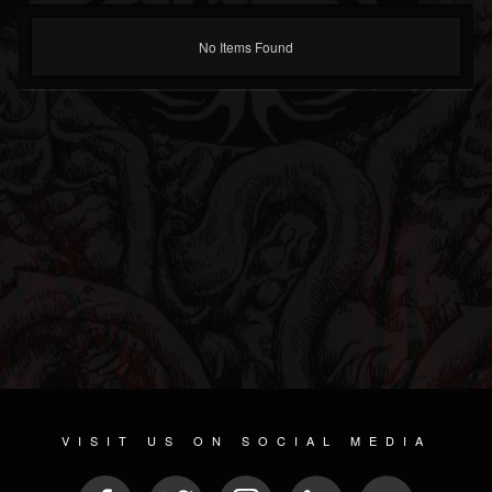
No Items Found
VISIT US ON SOCIAL MEDIA