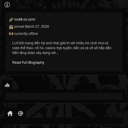
luck8.co.com/
joined March 27, 2026
currently offline
LUCK8 mang đến hệ sinh thái giải trí với nhiều trò chơi như cá
cược thể thao, nổ hũ, casino trực tuyến, bắn cá và xổ số hấp dẫn.
Nền tảng được xây dựng với...
Read Full Biography