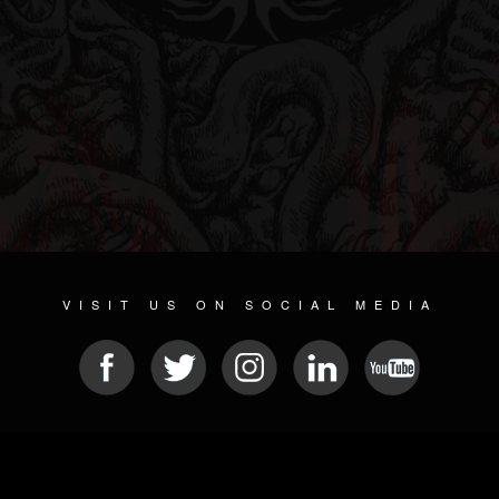
VISIT US ON SOCIAL MEDIA
© 2026 METAL DEVASTATION RADIO
SOCIAL NETWORK CMS
| POWERED BY
JAMROOM