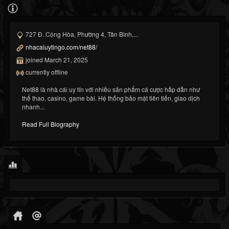
727 Đ. Cộng Hòa, Phường 4, Tân Bình,...
nhacaiuytingo.com/net88/
joined March 21, 2025
currently offline
Net88 là nhà cái uy tín với nhiều sản phẩm cá cược hấp dẫn như
thể thao, casino, game bài. Hệ thống bảo mật tiên tiến, giao dịch
nhanh...
Read Full Biography