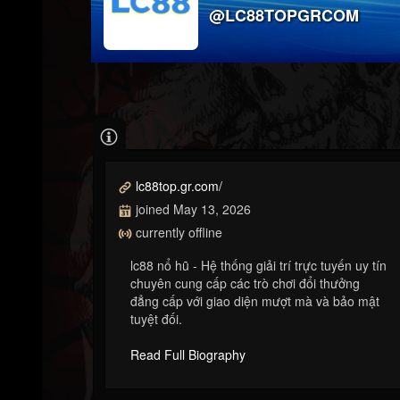
@LC88TOPGRCOM
lc88top.gr.com/
joined May 13, 2026
currently offline
lc88 nổ hũ - Hệ thống giải trí trực tuyến uy tín
chuyên cung cấp các trò chơi đổi thưởng
đẳng cấp với giao diện mượt mà và bảo mật
tuyệt đối.
Read Full Biography