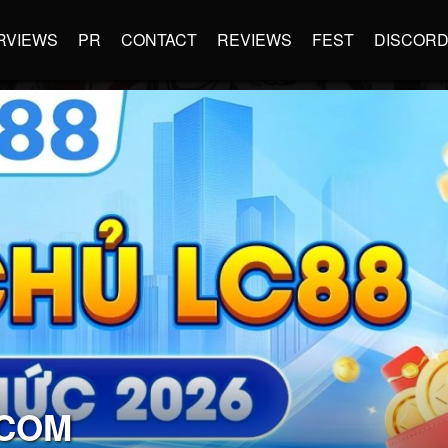
RVIEWS
PR
CONTACT
REVIEWS
FEST
DISCOR
RCOM