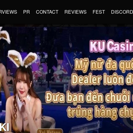
RVIEWS
PR
CONTACT
REVIEWS
FEST
DISCOR
KI