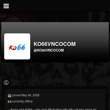
KO66VNCOCOM
@KO66VNCOCOM
joined May 06, 2026
currently offline
Khám phá KO66 – sân chơi đổi thưởng hấp dẫn với kho game đa