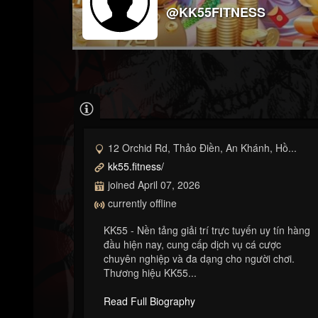
@KK55FITNESS
12 Orchid Rd, Thảo Điền, An Khánh, Hồ...
kk55.fitness/
joined April 07, 2026
currently offline
KK55 - Nền tảng giải trí trực tuyến uy tín hàng
đầu hiện nay, cung cấp dịch vụ cá cược
chuyên nghiệp và đa dạng cho người chơi.
Thương hiệu KK55...
Read Full Biography