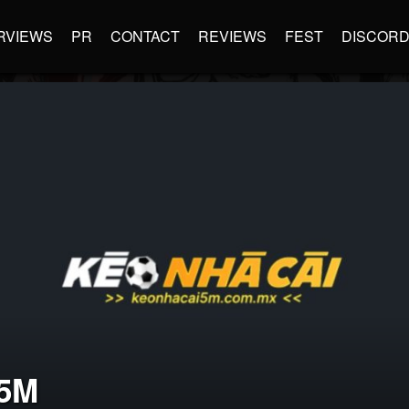
RVIEWS
PR
CONTACT
REVIEWS
FEST
DISCOR
5M