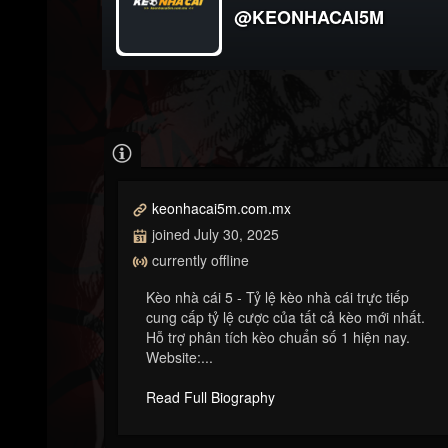
@KEONHACAI5M
keonhacai5m.com.mx
joined July 30, 2025
currently offline
Kèo nhà cái 5 - Tỷ lệ kèo nhà cái trực tiếp
cung cấp tỷ lệ cược của tất cả kèo mới nhất.
Hỗ trợ phân tích kèo chuẩn số 1 hiện nay.
Website:...
Read Full Biography