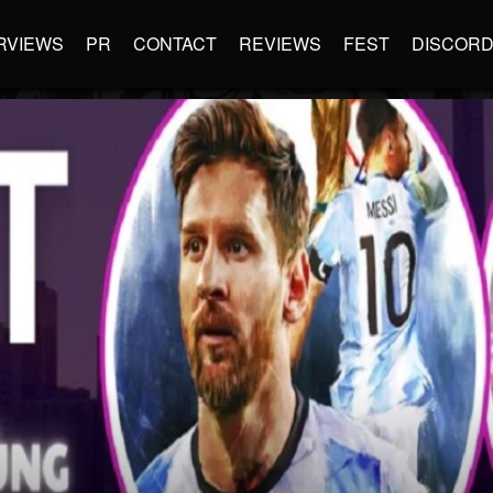
RVIEWS
PR
CONTACT
REVIEWS
FEST
DISCOR