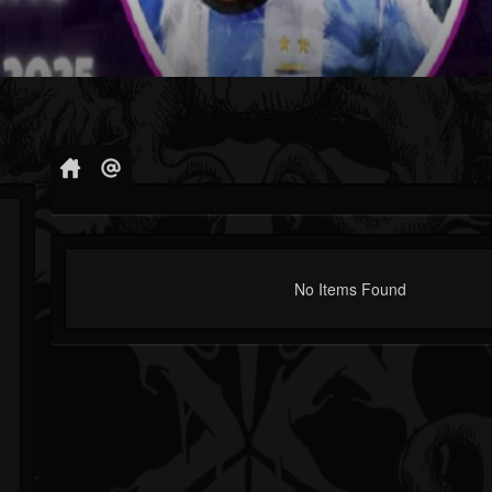
No Items Found