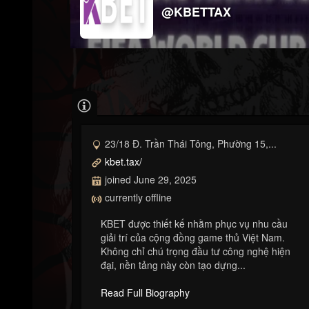
@KBETTAX
23/18 Đ. Trần Thái Tông, Phường 15,...
kbet.tax/
joined June 29, 2025
currently offline
KBET được thiết kế nhằm phục vụ nhu cầu
giải trí của cộng đồng game thủ Việt Nam.
Không chỉ chú trọng đầu tư công nghệ hiện
đại, nền tảng này còn tạo dựng...
Read Full Biography