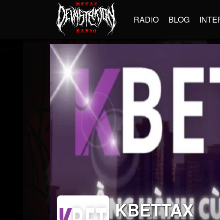
RADIO
BLOG
INTE
KBETTAX