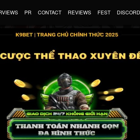
RVIEWS
PR
CONTACT
REVIEWS
FEST
DISCOR