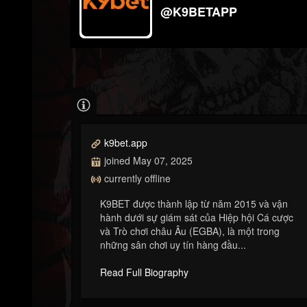
@K9BETAPP
k9bet.app
joined May 07, 2025
currently offline
K9BET được thành lập từ năm 2015 và vận
hành dưới sự giám sát của Hiệp hội Cá cược
và Trò chơi châu Âu (EGBA), là một trong
những sân chơi uy tín hàng đầu...
Read Full Biography