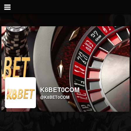
K8BET0COM
@K8BET0COM