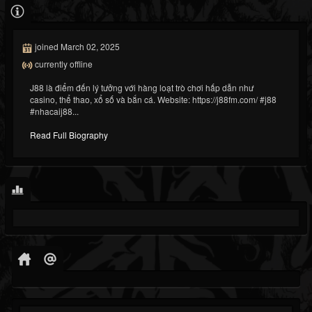
joined March 02, 2025
currently offline
J88 là điểm đến lý tưởng với hàng loạt trò chơi hấp dẫn như
casino, thể thao, xổ số và bắn cá. Website: https://j88fm.com/ #j88
#nhacaij88...
Read Full Biography