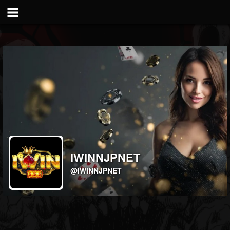
IWINNJPNET
@IWINNJPNET