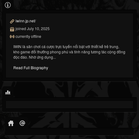
iwinn.jp.net/
joined July 10, 2025
currently offline
IWIN là sân chơi cá cược trực tuyến nổi bật với thiết kế trẻ trung,
kho game đổi thưởng phong phú và tính năng tương tác cộng đồng
độc đáo. Nhờ ứng dụng...
Read Full Biography