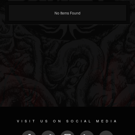
No Items Found
VISIT US ON SOCIAL MEDIA