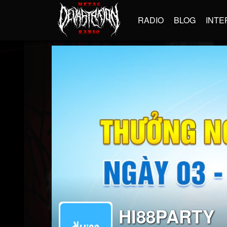
RADIO
BLOG
INTE
HI88PARTY