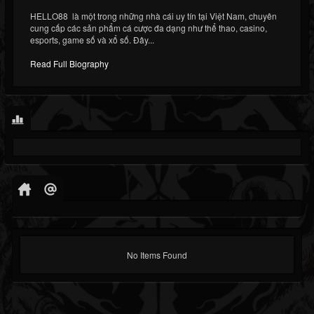
HELLO88 là một trong những nhà cái uy tín tại Việt Nam, chuyên
cung cấp các sản phẩm cá cược đa dạng như thể thao, casino,
esports, game số và xổ số. Đây...
Read Full Biography
No Items Found