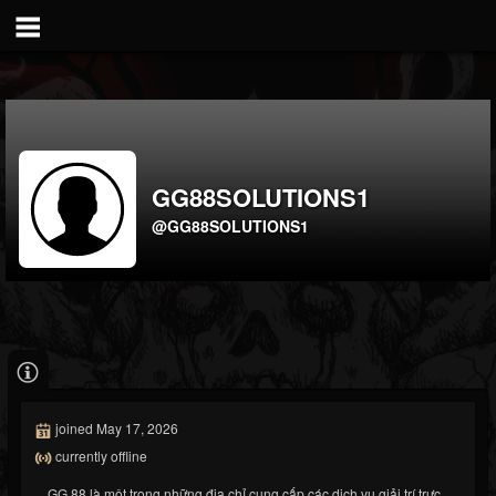
GG88SOLUTIONS1
@GG88SOLUTIONS1
joined May 17, 2026
currently offline
GG 88 là một trong những địa chỉ cung cấp các dịch vụ giải trí trực