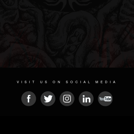
VISIT US ON SOCIAL MEDIA
© 2026 METAL DEVASTATION RADIO
SOCIAL MEDIA CMS
| POWERED BY
JAMROOM