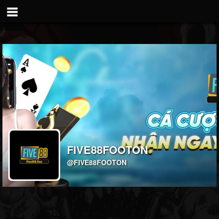
FIVE88FOOTON
@FIVE88FOOTON