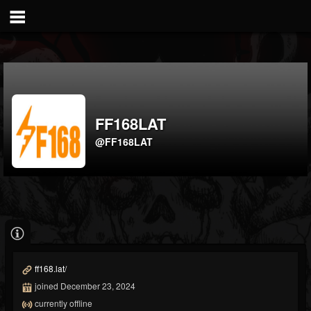
FF168LAT
@FF168LAT
ff168.lat/
joined December 23, 2024
currently offline