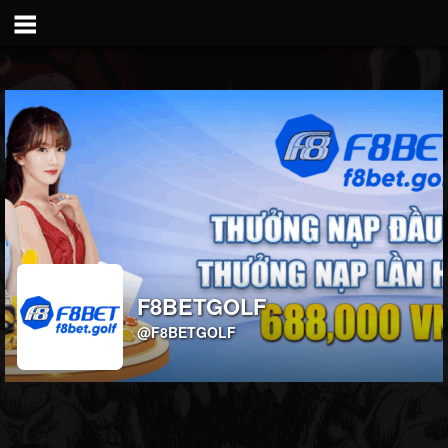
F8BETGOLF
@F8BETGOLF