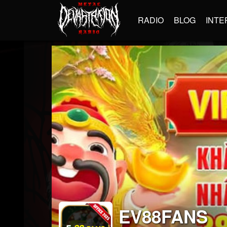
RADIO
BLOG
INTE
EV88FANS