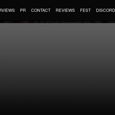
RVIEWS
PR
CONTACT
REVIEWS
FEST
DISCOR