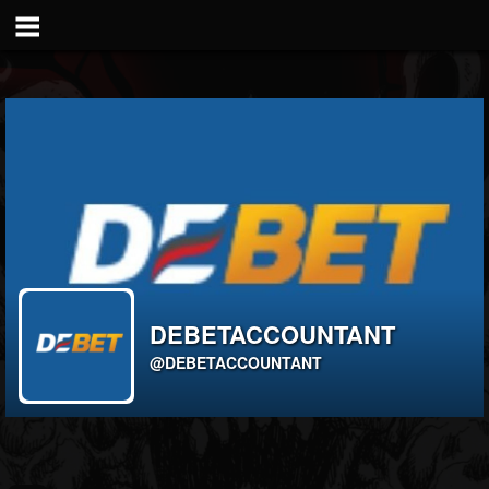
DEBETACCOUNTANT
@DEBETACCOUNTANT