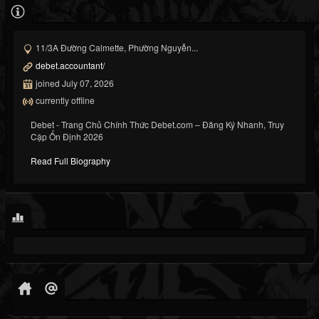
11/3A Đường Calmette, Phường Nguyễn...
debet.accountant/
joined July 07, 2026
currently offline
Debet - Trang Chủ Chính Thức Debet.com – Đăng Ký Nhanh, Truy
Cập Ổn Định 2026
Read Full Biography