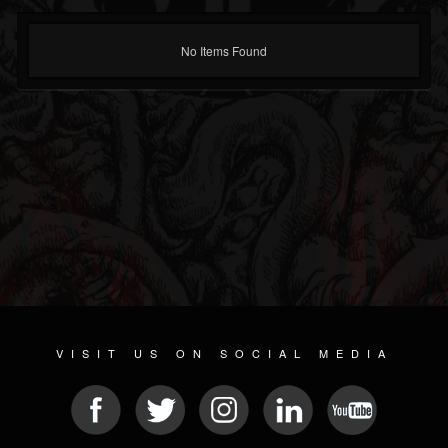
No Items Found
VISIT US ON SOCIAL MEDIA