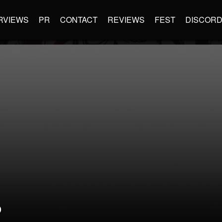
RVIEWS
PR
CONTACT
REVIEWS
FEST
DISCOR
P