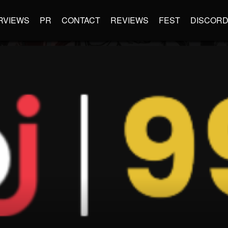
RVIEWS
PR
CONTACT
REVIEWS
FEST
DISCOR