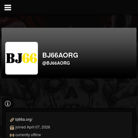
BJ66AORG
@BJ66AORG
bj66a.org/
joined April 07, 2026
currently offline