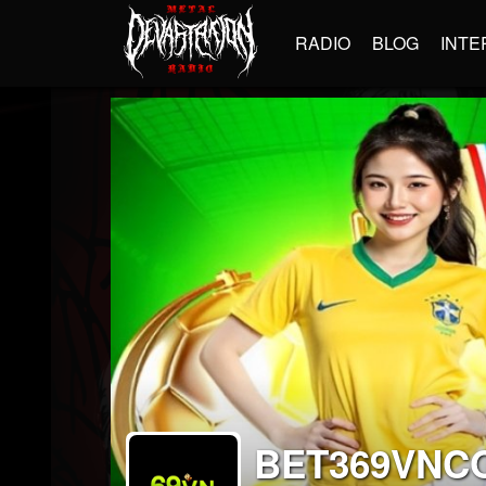
RADIO
BLOG
INTE
BET369VNC