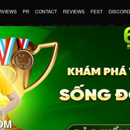
RVIEWS
PR
CONTACT
REVIEWS
FEST
DISCOR
OM