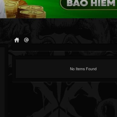
No Items Found