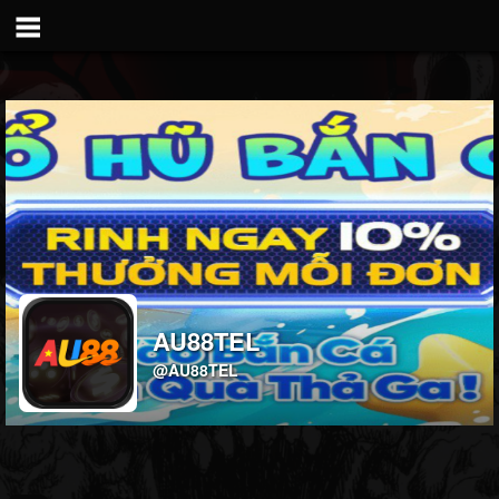
AU88TEL
@AU88TEL