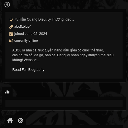
75 Trần Quang Diệu, Lý Thường Kiệt,...
abc8.blue/
joined June 02, 2024
currently offline
ABC8 là nhà cái trực tuyến hàng đầu gồm có cược thể thao,
casino, xổ số, đá gà, bắn cá. Đăng ký nhận ngay khuyến mãi siêu
khủng! Website:...
Read Full Biography