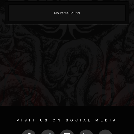
No Items Found
VISIT US ON SOCIAL MEDIA