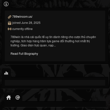
789wincom.us/
joined June 28, 2025
currently offline
789win là nhà cái quốc tế uy tín dành riêng cho cược thủ chuyên
nghiệp, tích hợp hàng trăm tựa game đổi thưởng hot nhất thị
trường. Giao diện trực quan, nạp...
Read Full Biography