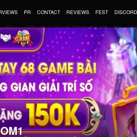
RVIEWS
PR
CONTACT
REVIEWS
FEST
DISCOR
COM1