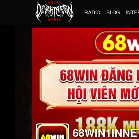
RADIO
BLOG
INTE
68WIN1INNE