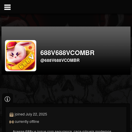
688V688VCOMBR
@688V688VCOMBR
joined July 22, 2025
currently offline
Acesse 688v e jogue com segurança, caça-níqueis modernos,